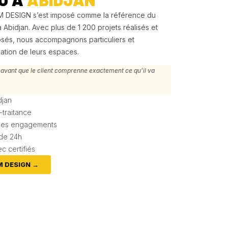
M DESIGN s’est imposé comme la référence du
 à Abidjan. Avec plus de 1 200 projets réalisés et
sés, nous accompagnons particuliers et
mation de leurs espaces.
vant que le client comprenne exactement ce qu’il va
djan
traitance
t des engagements
 de 24h
c certifiés
M DESIGN →