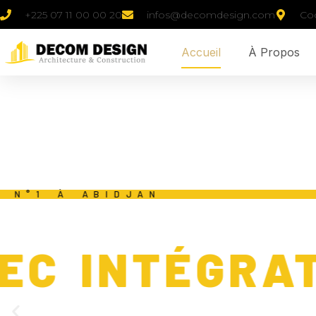
+225 07 11 00 00 20
infos@decomdesign.com
Coc
Accueil
À Propos
SERVICE N°1 À ABIDJAN
FAUX PLAF
AVEC INTÉG
Transformez votre intérieur avec un faux plafond moderne, à ca