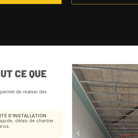
UT CE QUE
e permet de réaliser des
ITÉ D'INSTALLATION
apide, délais de chantier
rcis.