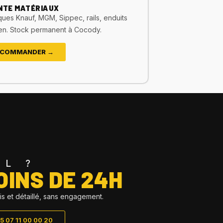
NTE MATÉRIAUX
ques Knauf, MGM, Sippec, rails, enduits
en. Stock permanent à Cocody.
COMMANDER →
EL ?
OINS DE 24H
is et détaillé, sans engagement.
 07 11 00 00 20