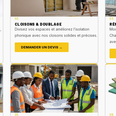
02.
03.
CLOISONS & DOUBLAGE
RÉ
,
Divisez vos espaces et améliorez l’isolation
Mod
phonique avec nos cloisons solides et précises.
Cha
ave
DEMANDER UN DEVIS →
05.
06.