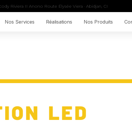
ody Riviera II Anono Route Élysée Viera · Abidjan, CI
Nos Services
Réalisations
Nos Produits
Con
ONDS DESIG
RATION LED
issons