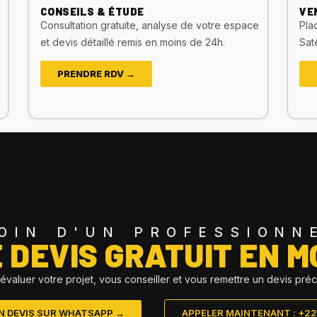
CONSEILS & ÉTUDE
VE
Consultation gratuite, analyse de votre espace
Pla
et devis détaillé remis en moins de 24h.
Sat
PRENDRE RDV →
OIN D'UN PROFESSIONN
DEVIS GRATUIT EN M
évaluer votre projet, vous conseiller et vous remettre un devis préc
N DEVIS SUR WHATSAPP →
APPELER MAINTENANT : +225