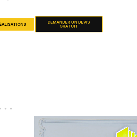
ou avec spots encastrés. Finition lisse, propre et durable — d
gratuit en 24h.
DEMANDER UN DEVIS
VOIR NOS RÉALISATIONS
GRATUIT