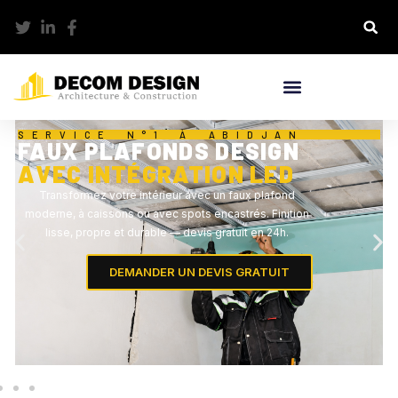
SERVICE N°1 À ABIDJAN
FAUX PLAFONDS DESIGN
AVEC INTÉGRATION LED
Transformez votre intérieur avec un faux plafond
moderne, à caissons ou avec spots encastrés. Finition
lisse, propre et durable — devis gratuit en 24h.
DEMANDER UN DEVIS GRATUIT