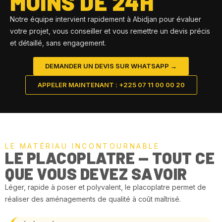
MOINS DE 24H
Notre équipe intervient rapidement à Abidjan pour évaluer
votre projet, vous conseiller et vous remettre un devis précis
et détaillé, sans engagement.
DEMANDER UN DEVIS SUR WHATSAPP →
APPELER MAINTENANT : +225 07 11 00 00 20
LE MATÉRIAU INCONTOURNABLE
LE PLACOPLATRE — TOUT CE
QUE VOUS DEVEZ SAVOIR
Léger, rapide à poser et polyvalent, le placoplatre permet de
réaliser des aménagements de qualité à coût maîtrisé.